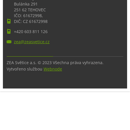
Bulánka 291
251 62 TEHOVEC
IČO: 61672998,
DIČ: CZ 61672998
+420 603 811 126
zea@zeas
vetice.c
z
ZEA Světice a.s. © 2023 Všechna práva vyhrazena.
Vytvořeno službou
Webnode