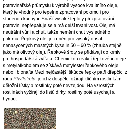
potravinářské průmyslu k výrobě vysoce kvalitního oleje,
který je vhodný pro tepelné zpracování pokrmu i pro
studenou kuchyni. Snáší vysoké teploty při zpracování
potravin, nepřepaluje se a má delší trvanlivost. Olej má
neutrální vůni a chuť, takže nemění chuť výsledného
pokrmu. Řepkový olej je ceněn pro vysoký obsah
nenasycených mastných kyselin 50 – 60 % (zhruba stejně
jako má olivový olej). Řepkové šroty se přidávají do krmiv
pro hospodářská zvířata. Chemickou reakcí řepkového oleje
s metylalkoholem se získává metylester řepkového oleje
neboli bionafta.Mezi nejčastější škůdce řepky patří dřepčíci z
rodu
Phyllotreta
, jejichž dospělci ožírají klíčním rostlinkám
děložní lístky a rostlinky poté nevzejdou. Na vzrostlých
rostlinách vyžírají do listů dírky, rostliny poté usychají a
hynou.