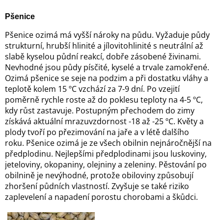
Pšenice
Pšenice ozimá má vyšší nároky na půdu. Vyžaduje půdy
strukturní, hrubší hlinité a jílovitohlinité s neutrální až
slabě kyselou půdní reakcí, dobře zásobené živinami.
Nevhodné jsou půdy písčité, kyselé a trvale zamokřené.
Ozimá pšenice se seje na podzim a při dostatku vláhy a
teplotě kolem 15 ºC vzchází za 7-9 dní. Po vzejití
poměrně rychle roste až do poklesu teploty na 4-5 ºC,
kdy růst zastavuje. Postupným přechodem do zimy
získává aktuální mrazuvzdornost -18 až -25 ºC. Květy a
plody tvoří po přezimování na jaře a v létě dalšího
roku. Pšenice ozimá je ze všech obilnin nejnáročnější na
předplodinu. Nejlepšími předplodinami jsou luskoviny,
jeteloviny, okopaniny, olejniny a zeleniny. Pěstování po
obilnině je nevýhodné, protože obiloviny způsobují
zhoršení půdních vlastností. Zvyšuje se také riziko
zaplevelení a napadení porostu chorobami a škůdci.