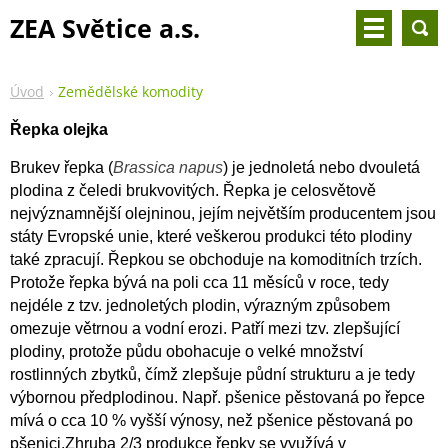
ZEA Světice a.s.
Úvod
Zemědělské komodity
Řepka olejka
Brukev řepka (
Brassica napus
) je jednoletá nebo dvouletá
plodina z čeledi brukvovitých. Řepka je celosvětově
nejvýznamnější olejninou, jejím největším producentem jsou
státy Evropské unie, které veškerou produkci této plodiny
také zpracují. Řepkou se obchoduje na komoditních trzích.
Protože řepka bývá na poli cca 11 měsíců v roce, tedy
nejdéle z tzv. jednoletých plodin, výrazným způsobem
omezuje větrnou a vodní erozi. Patří mezi tzv. zlepšující
plodiny, protože půdu obohacuje o velké množství
rostlinných zbytků, čímž zlepšuje půdní strukturu a je tedy
výbornou předplodinou. Např. pšenice pěstovaná po řepce
mívá o cca 10 % vyšší výnosy, než pšenice pěstovaná po
pšenici.Zhruba 2/3 produkce řepky se využívá v