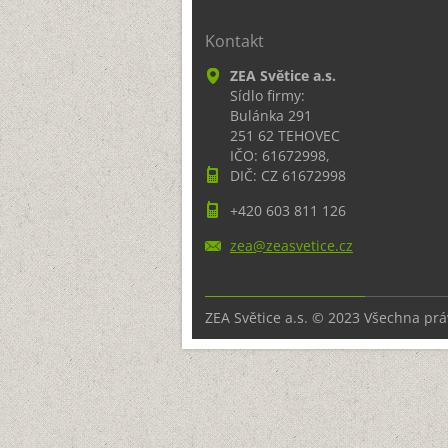
Kontakt
ZEA Světice a.s.
Sídlo firmy:
Bulánka 291
251 62 TEHOVEC
IČO: 61672998,
DIČ: CZ 61672998
+420 603 811 126
zea@zeas
vetice.c
z
ZEA Světice a.s. © 2023 Všechna pr