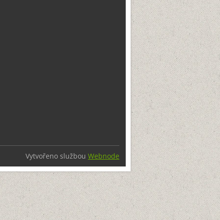
Vytvořeno službou
Webnode