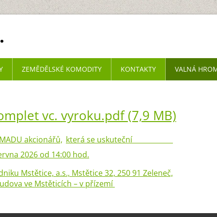
.
Y
ZEMĚDĚLSKÉ KOMODITY
KONTAKTY
VALNÁ HROM
omplet vc. vyroku.pdf (7,9 MB)
ADU akcionářů,
která se uskuteční
ervna 2026 od 14:00 hod.
iku Mstětice, a.s., Mstětice 32, 250 91 Zeleneč,
budova ve Mstěticích – v přízemí