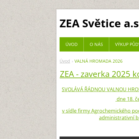
ZEA Světice a.s
ÚVOD
O NÁS
VÝKUP PŮD
Úvod
VALNÁ HROMADA 2026
ZEA - zaverka 2025 k
SVOLÁVÁ ŘÁDNOU VALNOU HROM
dne 18. č
v sídle firmy Agrochemického podn
administrativní 